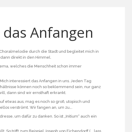
r das Anfangen
 Choralmelodie durch die Stadt und begleitet mich in
 dann direkt in den Himmel.
Thema, welches die Menschheit schon immer
Mich interessiert das Anfangen in uns. Jeden Tag
rhältnisse können noch so beklemmend sein, nur ganz
l, dann sind wir ernsthaft erkrankt.
 auf etwas aus, mag es noch so groß, utopisch und
ellos verströmt. Wir fangen an, um zu….
dresse, um dafür zu danken. So ist „Initium“ auch ein
 So trifft zum Beispiel Joseph von Eichendorff („…lass