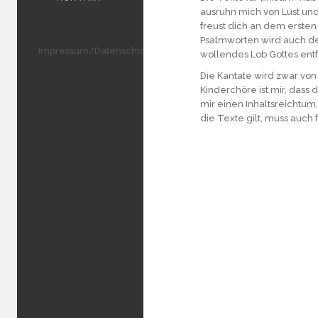
ausruhn mich von Lust und
freust dich an dem ersten
Psalmworten wird auch de
Impressum/Datenschutz
wollendes Lob Gottes entfa
Die Kantate wird zwar von
Kinderchöre ist mir, das
mir einen Inhaltsreichtum,
die Texte gilt, muss auch 