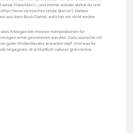
 Caesar Flaischlen („..und immer wieder stehst du und
kühler Ferne verlöschen letzte Sterne“). Neben
ext aus dem Buch Daniel, welcher ein nicht enden
ntrales Anliegen bei meinen Kompositionen für
en Vermögen ernst genommen werden. Dazu wünsche ich
on guter Kinderliteratur erwarten darf. Und was für
usik begegnen, ist schließlich nahezu grenzenlos.