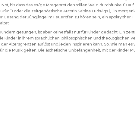
 Not, bis dass das ew’ge Morgenrot den stillen Wald durchfunkelt“) auf
 Grün.“) oder die zeitgenössische Autorin Sabine Ludwigs („…in morgen
r Gesang der Jünglinge im Feuerofen zu hören sein, ein apokrypher T
ltet.
 Kindern gesungen, ist aber keinesfalls nur für Kinder gedacht. Ein ze
s die Kinder in ihrem sprachlichen, philosophischen und theologisch
 der Altersgrenzen auflöst und jeden inspirieren kann. So, wie man es v
für die Musik gelten. Die ästhetische Unbefangenheit, mit der Kinder M