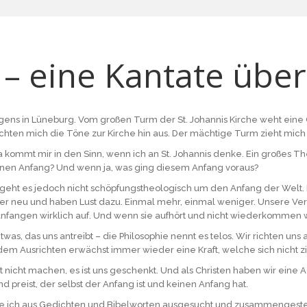
 – eine Kantate übe
orgens in Lüneburg. Vom großen Turm der St. Johannis Kirche weht eine
hten mich die Töne zur Kirche hin aus. Der mächtige Turm zieht mich
kommt mir in den Sinn, wenn ich an St. Johannis denke. Ein großes 
 einen Anfang? Und wenn ja, was ging diesem Anfang voraus?
 geht es jedoch nicht schöpfungstheologisch um den Anfang der Welt. 
r neu und haben Lust dazu. Einmal mehr, einmal weniger. Unsere Ve
Anfangen wirklich auf. Und wenn sie aufhört und nicht wiederkommen wil
as, das uns antreibt – die Philosophie nennt es telos. Wir richten uns
s dem Ausrichten erwächst immer wieder eine Kraft, welche sich nicht zi
t nicht machen, es ist uns geschenkt. Und als Christen haben wir eine A
d preist, der selbst der Anfang ist und keinen Anfang hat.
abe ich aus Gedichten und Bibelworten ausgesucht und zusammengestellt.