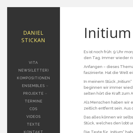
Initium
DANIEL
STICKAN
Es ist noch früh: 9 Uhr m
den Tag. Immer wieder ric
VITA
Anfangen – dieses Thema 
NEWS(LETTER)
faszinierte. Hat die Welt
KOMPOSITIONEN
In meinem Stück „Initium“
ENSEMBLES
beginnen wir immer wiede
selten hört die Kraft zum 
PROJEKTE
TERMINE
Als Menschen haben wir etw
zeitlich entfernt sein. Au
CDS
VIDEOS
Das alles können wir selbs
Stück, welches den lobt un
TEXTE
Die Texte für „Initium“ h
KONTAKT